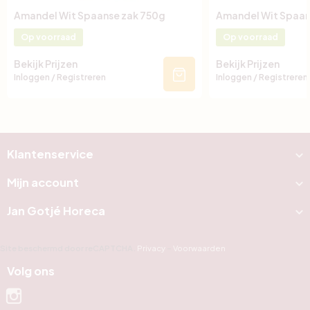
Amandel Wit Spaanse zak 750g
Amandel Wit Spaan
Op voorraad
Op voorraad
Bekijk Prijzen
Bekijk Prijzen
Inloggen / Registreren
Inloggen / Registreren
Klantenservice
Mijn account
Jan Gotjé Horeca
Site beschermd door reCAPTCHA.
Privacy
-
Voorwaarden
Volg ons