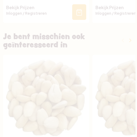
Bekijk Prijzen
Bekijk Prijzen
Inloggen / Registreren
Inloggen / Registreren
Je bent misschien ook
keyboard_arrow_left
keyboard_arrow_right
geïnteresseerd in
Vorige
Vo