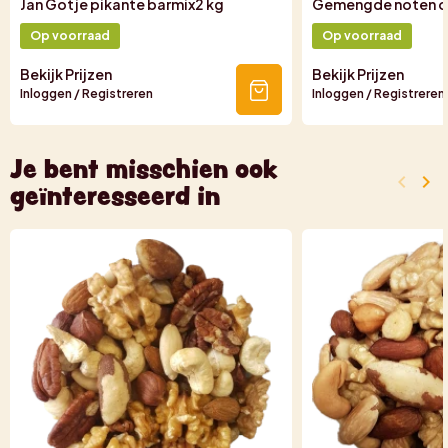
Jan Gotje pikante barmix2 kg
Gemengde noten o
Op voorraad
Op voorraad
Bekijk Prijzen
Bekijk Prijzen
Inloggen / Registreren
Inloggen / Registreren
Je bent misschien ook
keyboard_arrow_left
keyboard_arrow_right
geïnteresseerd in
Vorige
Vo