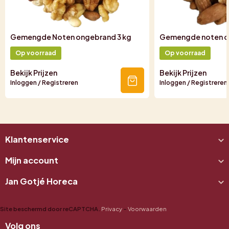
Gemengde Noten ongebrand 3 kg
Gemengde noten o
Op voorraad
Op voorraad
Bekijk Prijzen
Bekijk Prijzen
Inloggen / Registreren
Inloggen / Registreren
Klantenservice
Mijn account
Jan Gotjé Horeca
Site beschermd door reCAPTCHA.
Privacy
-
Voorwaarden
Volg ons