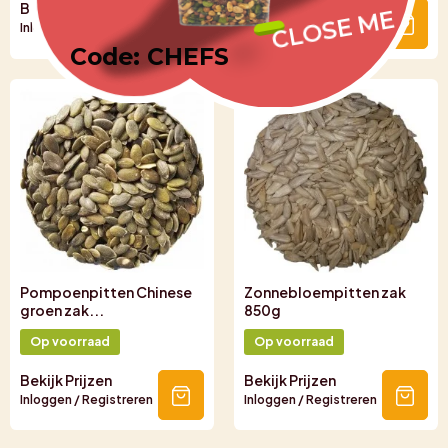
Bekijk Prijzen
Bekijk Prijzen
CLOSE ME
Inloggen / Registreren
Inloggen / Registreren
Code: CHEFS
Pompoenpitten Chinese
Zonnebloempitten zak
groen zak...
850g
Op voorraad
Op voorraad
Bekijk Prijzen
Bekijk Prijzen
Inloggen / Registreren
Inloggen / Registreren