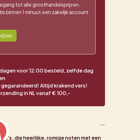
egang tot alle groothandelsprijzen.
is binnen 1 minuut een zakelijk account
rijzen
agen voor 12:00 besteld, zelfde dag
en
t gegarandeerd! Altijd krakend vers!
erzending in NL vanaf € 100,-
a’s, die heerlijke, romige noten met een