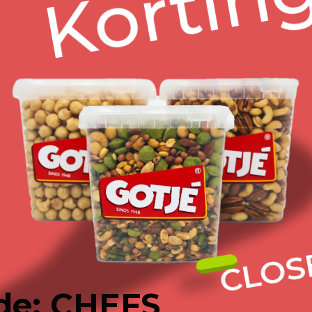
kenmerkende s
boterachtige 
Beschrijving
Details
cten
CLOS
de: CHEFS