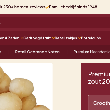
uit 230+ horeca-reviews
Familiebedrijf sinds 1948
ten & Zaden
Gedroogd fruit
Retail zakjes
Borrelcups
s
Retail Gebrande Noten
Premium Macadamia 
Premiu
zout 20
Grooth