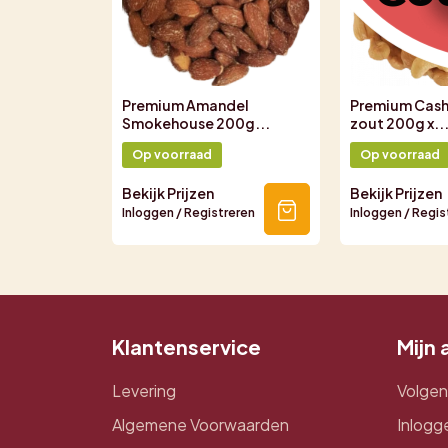
Premium Amandel
Premium Cas
Smokehouse 200g...
zout 200g x..
Op voorraad
Op voorraad
Bekijk Prijzen
Bekijk Prijzen
Inloggen / Registreren
Inloggen / Regis
Klantenservice
Mijn
Levering
Volgen
Algemene Voorwaarden
Inlogg