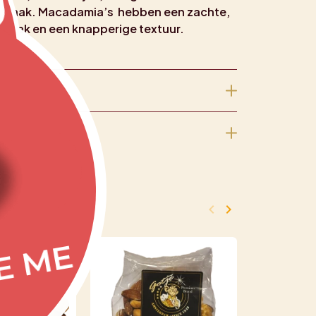
g
maak. Macadamia’s hebben een zachte,
smaak en een knapperige textuur.
keyboard_arrow_left
keyboard_arrow_right
Vorige
Volgende
E ME