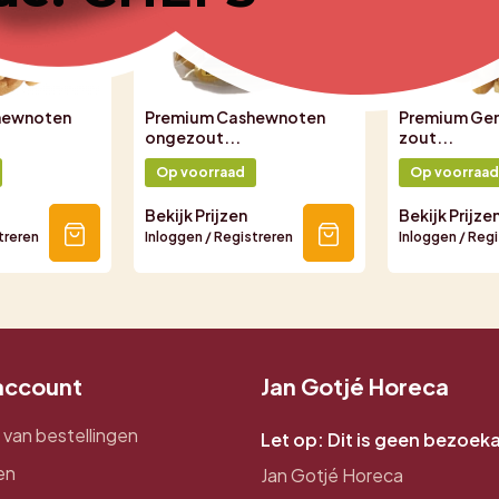
hewnoten
Premium Cashewnoten
Premium Ge
.
ongezout...
zout...
Op voorraad
Op voorraad
Bekijk Prijzen
Bekijk Prijze
treren
Inloggen / Registreren
Inloggen / Reg
 account
Jan Gotjé Horeca
 van bestellingen
Let op: Dit is geen bezoek
en
Jan Gotjé Horeca