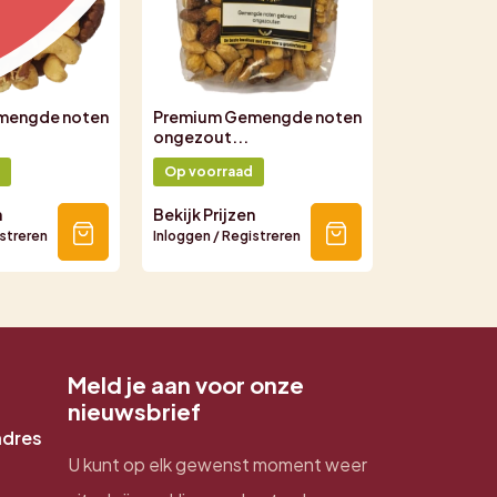
mengde noten
Premium Gemengde noten
Voordeel 
ongezout...
noten...
Op voorraad
Op voorra
n
Bekijk Prijzen
Bekijk Prijz
istreren
Inloggen / Registreren
Inloggen / Re
Meld je aan voor onze
nieuwsbrief
adres
U kunt op elk gewenst moment weer