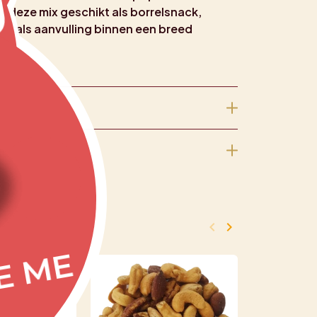
g
s deze mix geschikt als borrelsnack,
of als aanvulling binnen een breed
ent.
keyboard_arrow_left
keyboard_arrow_right
Vorige
Volgende
E ME