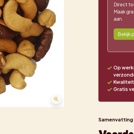
Direct to
Maak grat
aan.
Bekijk p
Op werkd
verzond
Kwalitei
Gratis v
zoom_in
Samenvatting