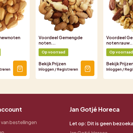
shewnoten
Voordeel Gemengde
Voordeel G
noten...
noten rauw..
Op voorraad
Op voorraad
Bekijk Prijzen
Bekijk Prijze
treren
Inloggen / Registreren
Inloggen / Reg
 account
Jan Gotjé Horeca
 van bestellingen
Let op: Dit is geen bezoek
en
Jan Gotjé Horeca