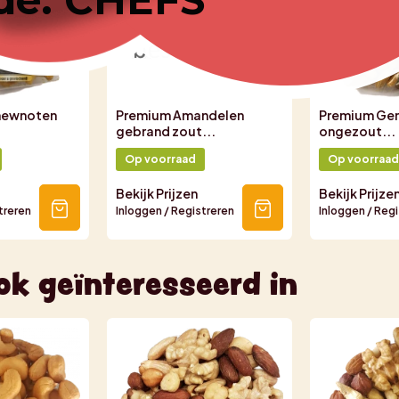
hewnoten
Premium Amandelen
Premium Ge
gebrand zout...
ongezout...
Op voorraad
Op voorraad
Bekijk Prijzen
Bekijk Prijze
treren
Inloggen / Registreren
Inloggen / Reg
ok geïnteresseerd in