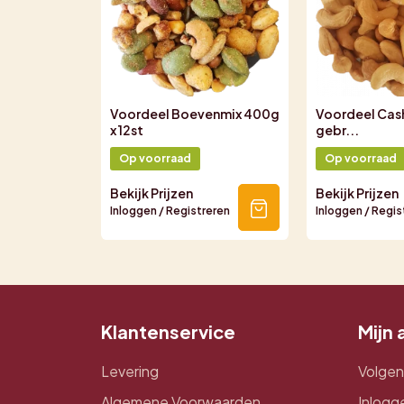
Voordeel Boevenmix 400g
Voordeel Ca
x 12st
gebr...
Op voorraad
Op voorraad
Bekijk Prijzen
Bekijk Prijzen
Inloggen / Registreren
Inloggen / Regis
Klantenservice
Mijn
Levering
Volgen
Algemene Voorwaarden
Inlogg