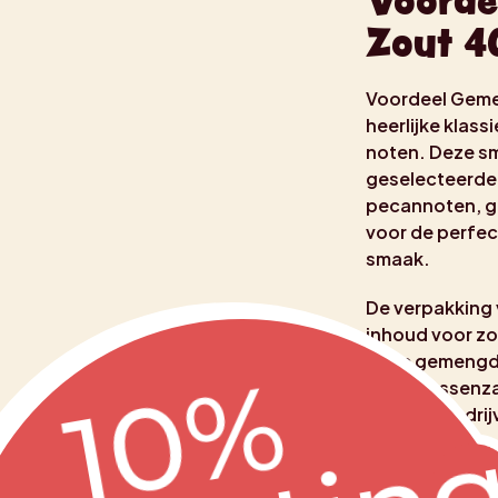
Voorde
Zout 4
Voordeel Geme
heerlijke klas
noten. Deze sm
geselecteerde
pecannoten, g
voor de perfec
smaak.
De verpakking 
inhoud voor zo
Deze gemengde 
1
0
%
K
o
r
t
i
n
delicatessenza
cateringbedrij
aanbieden.
Dankzij de her