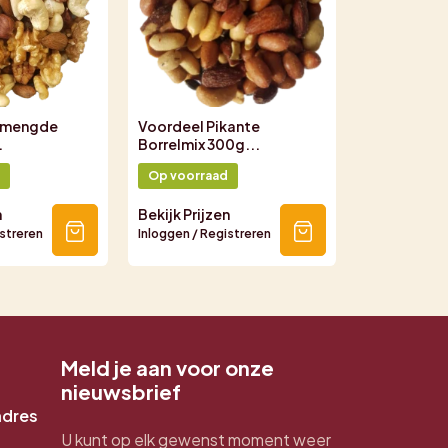
emengde
Voordeel Pikante
.
Borrelmix 300g...
Op voorraad
n
Bekijk Prijzen
istreren
Inloggen / Registreren
Meld je aan voor onze
nieuwsbrief
adres
U kunt op elk gewenst moment weer