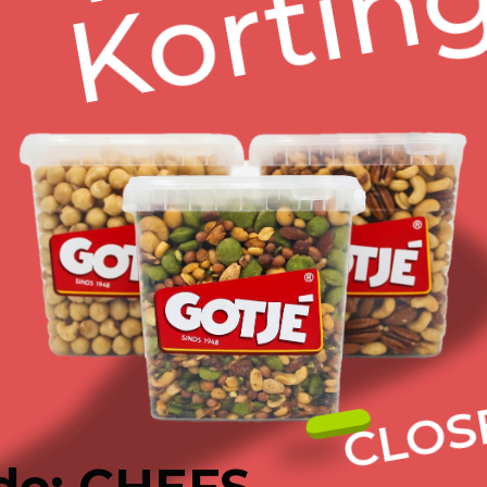
notensoorten i
tussendoortje 
snackassortim
Beschrijving
Details
cten
CLOS
de: CHEFS