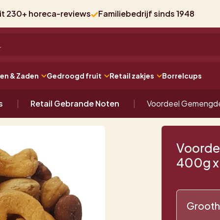
uit 230+ horeca-reviews
Familiebedrijf sinds 1948
ten & Zaden
Gedroogd fruit
Retail zakjes
Borrelcups
s
Retail Gebrande Noten
Voordeel Gemengde 
Voorde
400g x 
Grooth