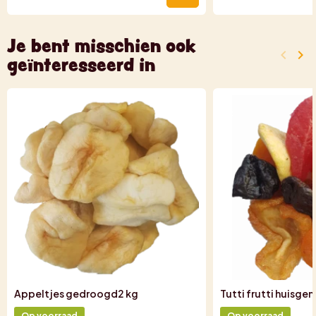
Je bent misschien ook
keyboard_arrow_left
keyboard_arrow_right
geïnteresseerd in
Vorige
Vo
Appeltjes gedroogd2 kg
Tutti frutti huisge
Op voorraad
Op voorraad