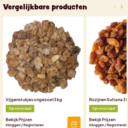
Vergelijkbare producten
keyboard_arrow_left
keyboard_arrow_right
Vorige
Vo
Vijgenstukjes ongezoet3 kg
Rozijnen Sultana 3 
Op voorraad
Op voorraad
Bekijk Prijzen
Bekijk Prijzen
Inloggen / Registreren
Inloggen / Registreren