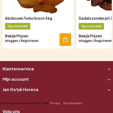
Abrikozen Turks Groot 3 kg
Dadels zonder pit 3
Op voorraad
Op voorraad
Bekijk Prijzen
Bekijk Prijzen
Inloggen / Registreren
Inloggen / Registreren
Klantenservice
Mijn account
Jan Gotjé Horeca
Site beschermd door reCAPTCHA.
Privacy
-
Voorwaarden
Volg ons