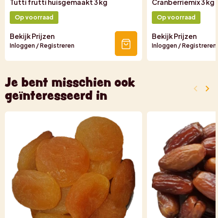
Tutti frutti huisgemaakt 3 kg
Cranberriemix 3 kg
Op voorraad
Op voorraad
Bekijk Prijzen
Bekijk Prijzen
Inloggen / Registreren
Inloggen / Registreren
Je bent misschien ook
keyboard_arrow_left
keyboard_arrow_right
geïnteresseerd in
Vorige
Vo