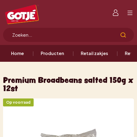
Home
Producten
Retail zakjes
Retai
Premium Broadbeans salted 150g x
12st
Op voorraad