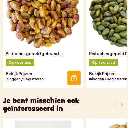
Pistaches gepeld gebrand...
Pistaches gepeld D
Op voorraad
Op voorraad
Bekijk Prijzen
Bekijk Prijzen
Inloggen / Registreren
Inloggen / Registreren
Je bent misschien ook
keyboard_arrow_left
keyboard_arrow_right
geïnteresseerd in
Vorige
Vo