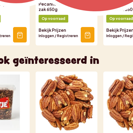
kjes rauw2
Pecannoten ongebrand
Pecannootst
zak 650g
rauwzak 65
Op voorraad
Op voorraad
Bekijk Prijzen
Bekijk Prijze
treren
Inloggen / Registreren
Inloggen / Reg
ok geïnteresseerd in