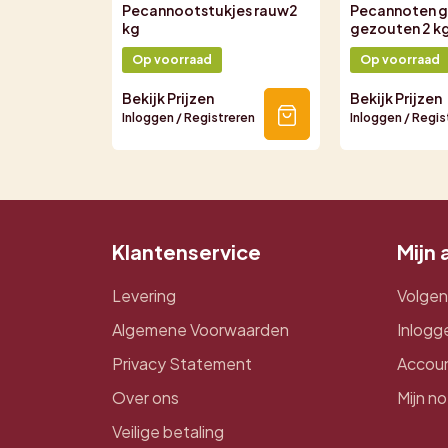
Pecannootstukjes rauw2
Pecannoten 
kg
gezouten 2 k
Op voorraad
Op voorraad
Bekijk Prijzen
Bekijk Prijzen
Inloggen / Registreren
Inloggen / Regis
Klantenservice
Mijn
Levering
Volgen
Algemene Voorwaarden
Inlogg
Privacy Statement
Accou
Over ons
Mijn no
Veilige betaling