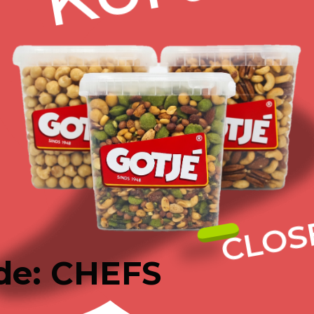
Beschrijving
Details
cten
CLOS
de: CHEFS