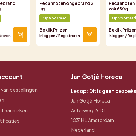
gebrand
Pecannoten ongebrand 2
Pecannoten
g
kg
zak 650g
Op voorraad
Op voorraad
Bekijk Prijzen
Bekijk Prijze
treren
Inloggen / Registreren
Inloggen / Reg
 account
Jan Gotjé Horeca
 van bestellingen
Let op: Dit is geen bezoek
en
Jan Gotjé Horeca
nt aanmaken
Asterweg 19 D1
1031HL Amsterdam
tificaties
Nederland