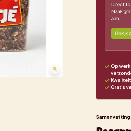
Direct to
Maak grat
aan.
Bekijk p
Op werkd
zoom_in
verzond
Kwalitei
Gratis v
Samenvatting