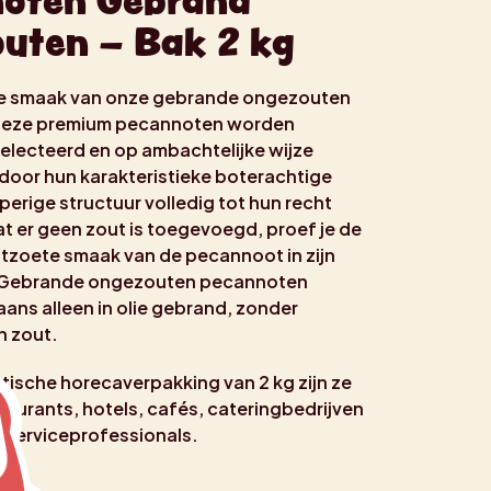
oten Gebrand
uten – Bak 2 kg
e smaak van onze gebrande ongezouten
Deze premium pecannoten worden
electeerd en op ambachtelijke wijze
oor hun karakteristieke boterachtige
erige structuur volledig tot hun recht
 er geen zout is toegevoegd, proef je de
chtzoete smaak van de pecannoot in zijn
 Gebrande ongezouten pecannoten
ns alleen in olie gebrand, zonder
n zout.
g
ktische horecaverpakking van 2 kg zijn ze
taurants, hotels, cafés, cateringbedrijven
dserviceprofessionals.