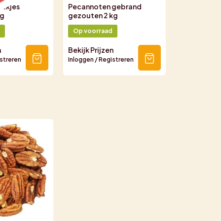
ukjes
Pecannoten gebrand
0g
gezouten 2 kg
Op voorraad
n
Bekijk Prijzen
istreren
Inloggen / Registreren