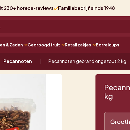
uit 230+ horeca-reviews
Familiebedrijf sinds 1948
ten & Zaden
Gedroogd fruit
Retail zakjes
Borrelcups
Pecannoten
Pecannoten gebrand ongezout 2 kg
Pecann
kg
Grooth