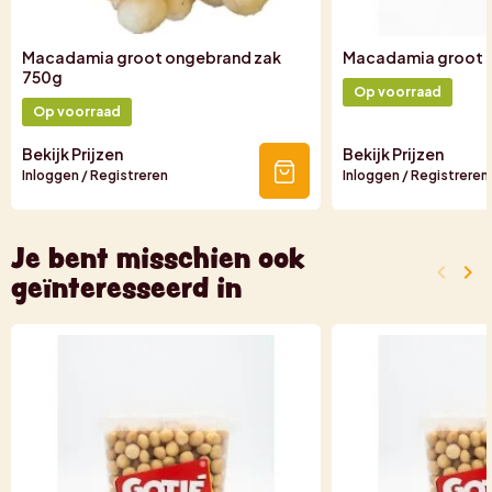
Macadamia groot ongebrand zak
Macadamia groot o
750g
Op voorraad
Op voorraad
Bekijk Prijzen
Bekijk Prijzen
Inloggen / Registreren
Inloggen / Registreren
Je bent misschien ook
keyboard_arrow_left
keyboard_arrow_right
geïnteresseerd in
Vorige
Vo